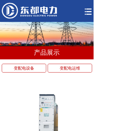
网站首页
关于我们
产品展示
产品展示
小型化变电站租
赁
变配电设备
变配电运维
分布式储能系统
变配电运维托管
新闻资讯
联系我们