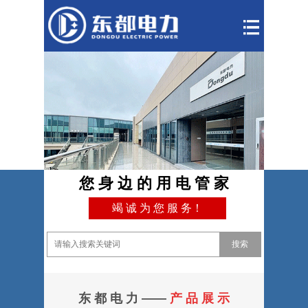
您 身 边 的 用 电 管 家
竭 诚 为 您 服 务！
搜索
东 都 电 力 ——
产 品 展 示