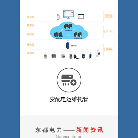
变配电运维托管
东 都 电 力 ——
新 闻 资 讯
Service items