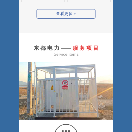
查看更多 +
东 都 电 力 ——
服 务 项 目
Service items