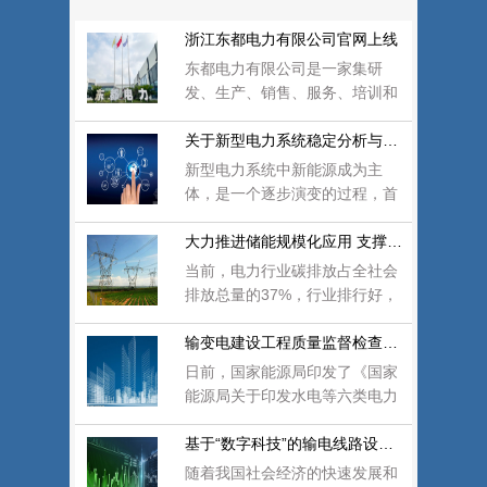
浙江东都电力有限公司官网上线
东都电力有限公司是一家集研
发、生产、销售、服务、培训和
人力资源支持于一体的科技型民
营企业，始创于2012
关于新型电力系统稳定分析与控制的思考
新型电力系统中新能源成为主
体，是一个逐步演变的过程，首
先体现在新能源装机占比居首
位，其次新能源发电量
大力推进储能规模化应用 支撑新型电力系统
当前，电力行业碳排放占全社会
排放总量的37%，行业排行好，
而且由于社会消费电气化的影响
还可能提升。因此
输变电建设工程质量监督检查大纲（增补本
日前，国家能源局印发了《国家
能源局关于印发水电等六类电力
建设工程质量监督检查大纲的通
知》。据了解，国
基于“数字科技”的输电线路设计手段创新优化
随着我国社会经济的快速发展和